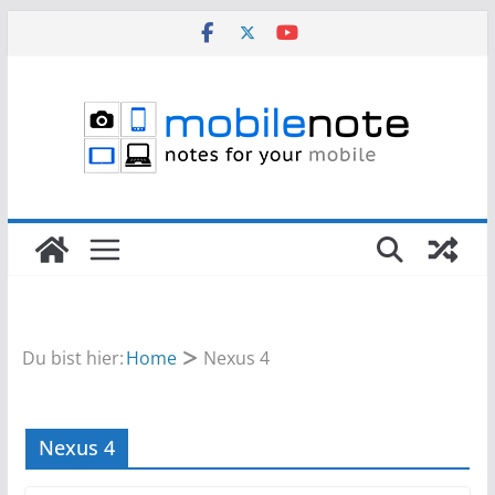
Zum
Inhalt
springen
Du bist hier:
Home
Nexus 4
Nexus 4