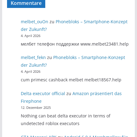
Kommentare
melbet_ouOn
zu
Phonebloks – Smartphone-Konzept
der Zukunft?
4. April 2026
мелбет телефон поддержки www.melbet23481.help
melbet_fekn
zu
Phonebloks – Smartphone-Konzept
der Zukunft?
4. April 2026
cum primesc cashback melbet melbet18567.help
Delta executor official
zu
Amazon präsentiert das
Firephone
12. Dezember 2025
Nothing can beat delta executor in terms of
undetected roblox executors