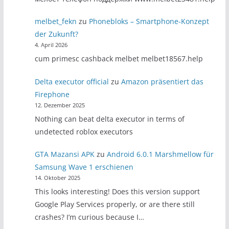
melbet_fekn
zu
Phonebloks – Smartphone-Konzept
der Zukunft?
4. April 2026
cum primesc cashback melbet melbet18567.help
Delta executor official
zu
Amazon präsentiert das
Firephone
12. Dezember 2025
Nothing can beat delta executor in terms of
undetected roblox executors
GTA Mazansi APK
zu
Android 6.0.1 Marshmellow für
Samsung Wave 1 erschienen
14. Oktober 2025
This looks interesting! Does this version support
Google Play Services properly, or are there still
crashes? I’m curious because I…