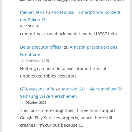
melbet_fekn
zu
Phonebloks – Smartphone-Konzept
der Zukunft?
4. April 2026
cum primesc cashback melbet melbet18567.help
Delta executor official
zu
Amazon präsentiert das
Firephone
12. Dezember 2025
Nothing can beat delta executor in terms of
undetected roblox executors
GTA Mazansi APK
zu
Android 6.0.1 Marshmellow für
Samsung Wave 1 erschienen
14. Oktober 2025
This looks interesting! Does this version support
Google Play Services properly, or are there still
crashes? I’m curious because I…