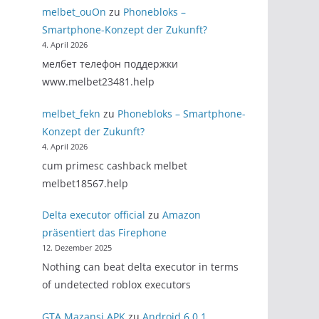
melbet_ouOn
zu
Phonebloks –
Smartphone-Konzept der Zukunft?
4. April 2026
мелбет телефон поддержки
www.melbet23481.help
melbet_fekn
zu
Phonebloks – Smartphone-
Konzept der Zukunft?
4. April 2026
cum primesc cashback melbet
melbet18567.help
Delta executor official
zu
Amazon
präsentiert das Firephone
12. Dezember 2025
Nothing can beat delta executor in terms
of undetected roblox executors
GTA Mazansi APK
zu
Android 6.0.1