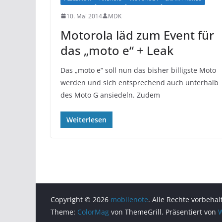
10. Mai 2014
MDK
Motorola läd zum Event für
das „moto e“ + Leak
Das „moto e“ soll nun das bisher billigste Moto
werden und sich entsprechend auch unterhalb
des Moto G ansiedeln. Zudem
Weiterlesen
Copyright © 2026
mobilenote
. Alle Rechte vorbehal
Theme:
ColorMag
von ThemeGrill. Präsentiert von
W