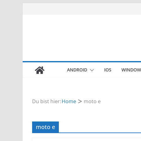
Zum
Inhalt
springen
ANDROID
IOS
WINDOW
Du bist hier:
Home
moto e
moto e