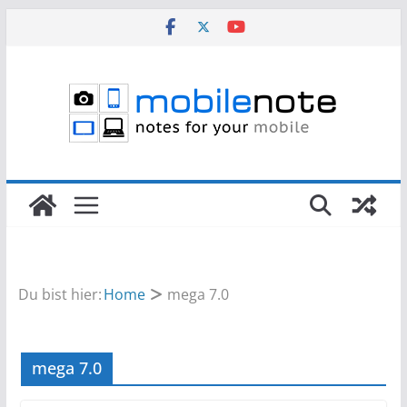
Zum
Inhalt
springen
Du bist hier:
Home
mega 7.0
mega 7.0