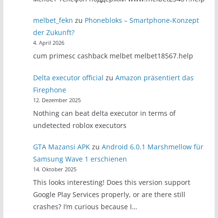
melbet_fekn
zu
Phonebloks – Smartphone-Konzept
der Zukunft?
4. April 2026
cum primesc cashback melbet melbet18567.help
Delta executor official
zu
Amazon präsentiert das
Firephone
12. Dezember 2025
Nothing can beat delta executor in terms of
undetected roblox executors
GTA Mazansi APK
zu
Android 6.0.1 Marshmellow für
Samsung Wave 1 erschienen
14. Oktober 2025
This looks interesting! Does this version support
Google Play Services properly, or are there still
crashes? I’m curious because I…