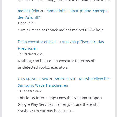
melbet_fekn
zu
Phonebloks – Smartphone-Konzept
der Zukunft?
4. April 2026
cum primesc cashback melbet melbet18567.help
Delta executor official
zu
Amazon präsentiert das
Firephone
12. Dezember 2025
Nothing can beat delta executor in terms of
undetected roblox executors
GTA Mazansi APK
zu
Android 6.0.1 Marshmellow für
Samsung Wave 1 erschienen
14. Oktober 2025
This looks interesting! Does this version support
Google Play Services properly, or are there still
crashes? I’m curious because I…