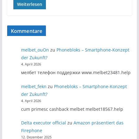
Weiterlesen
Kommentare
melbet_ouOn
zu
Phonebloks – Smartphone-Konzept
der Zukunft?
4. April 2026
мелбет телефон поддержки www.melbet23481.help
melbet_fekn
zu
Phonebloks – Smartphone-Konzept
der Zukunft?
4. April 2026
cum primesc cashback melbet melbet18567.help
Delta executor official
zu
Amazon präsentiert das
Firephone
12. Dezember 2025