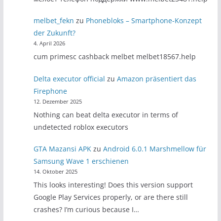
melbet_fekn
zu
Phonebloks – Smartphone-Konzept
der Zukunft?
4. April 2026
cum primesc cashback melbet melbet18567.help
Delta executor official
zu
Amazon präsentiert das
Firephone
12. Dezember 2025
Nothing can beat delta executor in terms of
undetected roblox executors
GTA Mazansi APK
zu
Android 6.0.1 Marshmellow für
Samsung Wave 1 erschienen
14. Oktober 2025
This looks interesting! Does this version support
Google Play Services properly, or are there still
crashes? I’m curious because I…