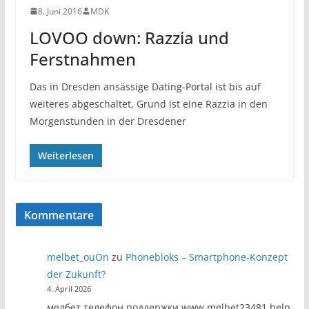
8. Juni 2016
MDK
LOVOO down: Razzia und
Ferstnahmen
Das in Dresden ansässige Dating-Portal ist bis auf
weiteres abgeschaltet, Grund ist eine Razzia in den
Morgenstunden in der Dresdener
Weiterlesen
Kommentare
melbet_ouOn
zu
Phonebloks – Smartphone-Konzept
der Zukunft?
4. April 2026
мелбет телефон поддержки www.melbet23481.help