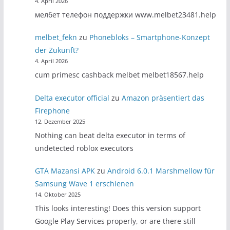
4. April 2026
мелбет телефон поддержки www.melbet23481.help
melbet_fekn
zu
Phonebloks – Smartphone-Konzept
der Zukunft?
4. April 2026
cum primesc cashback melbet melbet18567.help
Delta executor official
zu
Amazon präsentiert das
Firephone
12. Dezember 2025
Nothing can beat delta executor in terms of
undetected roblox executors
GTA Mazansi APK
zu
Android 6.0.1 Marshmellow für
Samsung Wave 1 erschienen
14. Oktober 2025
This looks interesting! Does this version support
Google Play Services properly, or are there still