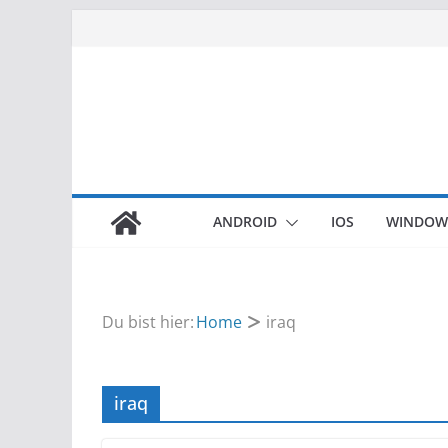
Zum
Inhalt
springen
ANDROID
IOS
WINDOW
Du bist hier:
Home
iraq
iraq