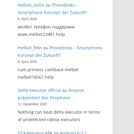
melbet_ouOn
zu
Phonebloks –
Smartphone-Konzept der Zukunft?
4. April 2026
мелбет телефон поддержки
www.melbet23481.help
melbet_fekn
zu
Phonebloks – Smartphone-
Konzept der Zukunft?
4. April 2026
cum primesc cashback melbet
melbet18567.help
Delta executor official
zu
Amazon
präsentiert das Firephone
12. Dezember 2025
Nothing can beat delta executor in terms
of undetected roblox executors
GTA Mazansi APK
zu
Android 6.0.1