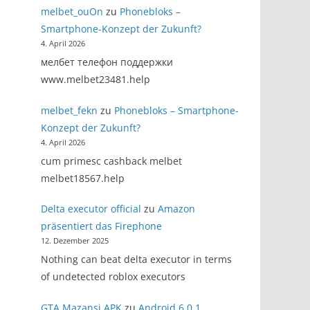
melbet_ouOn
zu
Phonebloks –
Smartphone-Konzept der Zukunft?
4. April 2026
мелбет телефон поддержки
www.melbet23481.help
melbet_fekn
zu
Phonebloks – Smartphone-
Konzept der Zukunft?
4. April 2026
cum primesc cashback melbet
melbet18567.help
Delta executor official
zu
Amazon
präsentiert das Firephone
12. Dezember 2025
Nothing can beat delta executor in terms
of undetected roblox executors
GTA Mazansi APK
zu
Android 6.0.1