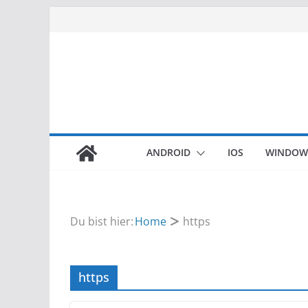
Zum
Inhalt
springen
ANDROID
IOS
WINDOW
Du bist hier:
Home
https
https