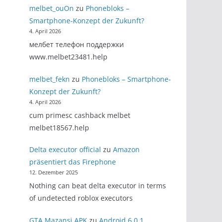
melbet_ouOn
zu
Phonebloks –
Smartphone-Konzept der Zukunft?
4. April 2026
мелбет телефон поддержки
www.melbet23481.help
melbet_fekn
zu
Phonebloks – Smartphone-
Konzept der Zukunft?
4. April 2026
cum primesc cashback melbet
melbet18567.help
Delta executor official
zu
Amazon
präsentiert das Firephone
12. Dezember 2025
Nothing can beat delta executor in terms
of undetected roblox executors
GTA Mazansi APK
zu
Android 6.0.1