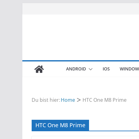
Zum
Inhalt
springen
ANDROID
IOS
WINDOW
Du bist hier:
Home
HTC One M8 Prime
HTC One M8 Prime