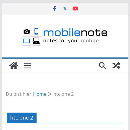
Zum
Inhalt
springen
Du bist hier:
Home
htc one 2
htc one 2