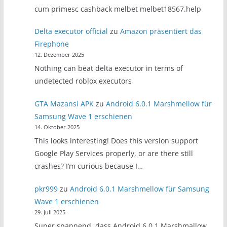
cum primesc cashback melbet melbet18567.help
Delta executor official
zu
Amazon präsentiert das
Firephone
12. Dezember 2025
Nothing can beat delta executor in terms of
undetected roblox executors
GTA Mazansi APK
zu
Android 6.0.1 Marshmellow für
Samsung Wave 1 erschienen
14. Oktober 2025
This looks interesting! Does this version support
Google Play Services properly, or are there still
crashes? I’m curious because I…
pkr999
zu
Android 6.0.1 Marshmellow für Samsung
Wave 1 erschienen
29. Juli 2025
Super spannend, dass Android 6.0.1 Marshmallow