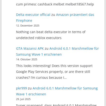
cum primesc cashback melbet melbet18567.help
Delta executor official
zu
Amazon präsentiert das
Firephone
12. Dezember 2025
Nothing can beat delta executor in terms of
undetected roblox executors
GTA Mazansi APK
zu
Android 6.0.1 Marshmellow für
Samsung Wave 1 erschienen
14. Oktober 2025
This looks interesting! Does this version support
Google Play Services properly, or are there still
crashes? I’m curious because I…
pkr999
zu
Android 6.0.1 Marshmellow für Samsung
Wave 1 erschienen
29. Juli 2025
Super spannend, dass Android 6.0.1 Marshmallow