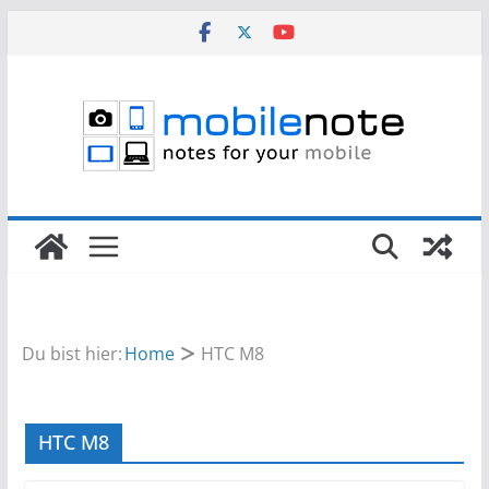
Zum
Inhalt
springen
Du bist hier:
Home
HTC M8
HTC M8