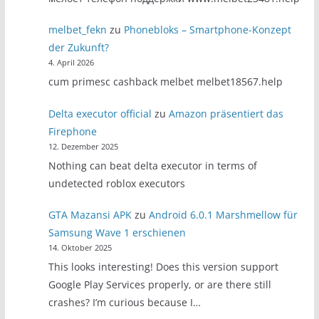
melbet_fekn
zu
Phonebloks – Smartphone-Konzept
der Zukunft?
4. April 2026
cum primesc cashback melbet melbet18567.help
Delta executor official
zu
Amazon präsentiert das
Firephone
12. Dezember 2025
Nothing can beat delta executor in terms of
undetected roblox executors
GTA Mazansi APK
zu
Android 6.0.1 Marshmellow für
Samsung Wave 1 erschienen
14. Oktober 2025
This looks interesting! Does this version support
Google Play Services properly, or are there still
crashes? I’m curious because I…