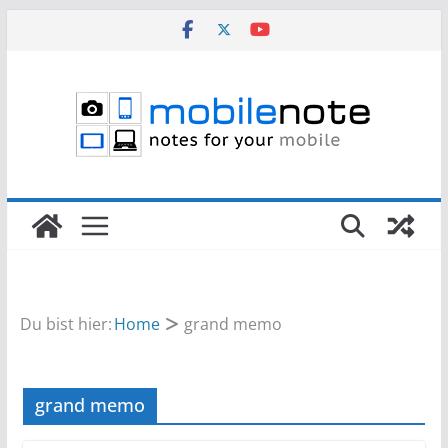
Zum
Inhalt
springen
Du bist hier:
Home
grand memo
grand memo