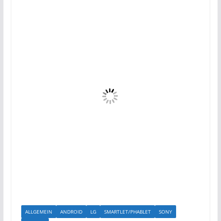
ALLGEMEIN
ANDROID
LG
SMARTLET/PHABLET
SONY