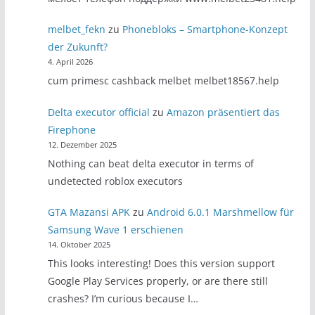
melbet_fekn
zu
Phonebloks – Smartphone-Konzept
der Zukunft?
4. April 2026
cum primesc cashback melbet melbet18567.help
Delta executor official
zu
Amazon präsentiert das
Firephone
12. Dezember 2025
Nothing can beat delta executor in terms of
undetected roblox executors
GTA Mazansi APK
zu
Android 6.0.1 Marshmellow für
Samsung Wave 1 erschienen
14. Oktober 2025
This looks interesting! Does this version support
Google Play Services properly, or are there still
crashes? I’m curious because I…