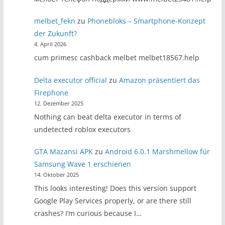
melbet_fekn
zu
Phonebloks – Smartphone-Konzept
der Zukunft?
4. April 2026
cum primesc cashback melbet melbet18567.help
Delta executor official
zu
Amazon präsentiert das
Firephone
12. Dezember 2025
Nothing can beat delta executor in terms of
undetected roblox executors
GTA Mazansi APK
zu
Android 6.0.1 Marshmellow für
Samsung Wave 1 erschienen
14. Oktober 2025
This looks interesting! Does this version support
Google Play Services properly, or are there still
crashes? I’m curious because I…