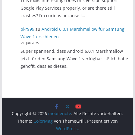
This looks interesting! Does this version support
Google Play Services properly, or are there still
crashes? I’m curious because I…
pkr999
zu
Android 6.0.1 Marshmellow für Samsung
Wave 1 erschienen
29. Juli 2025
Super spannend, dass Android 6.0.1 Marshmallow
jetzt für den Samsung Wave 1 verfügbar ist! Ich habe
gehofft, dass es dieses…
Copyright © 2026
mobilenote
. Alle Rechte vorbehalten.
Theme:
ColorMag
von ThemeGrill. Präsentiert von
WordPress
.