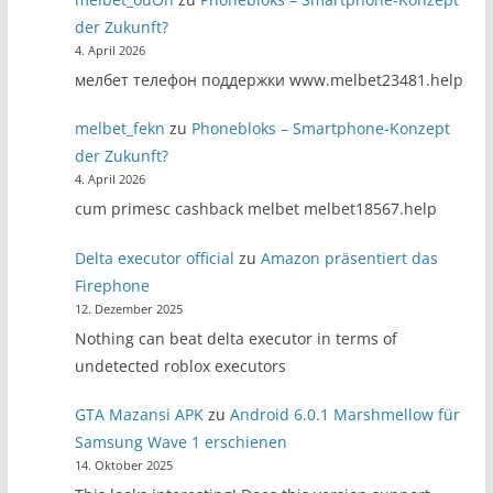
der Zukunft?
4. April 2026
мелбет телефон поддержки www.melbet23481.help
melbet_fekn
zu
Phonebloks – Smartphone-Konzept
der Zukunft?
4. April 2026
cum primesc cashback melbet melbet18567.help
Delta executor official
zu
Amazon präsentiert das
Firephone
12. Dezember 2025
Nothing can beat delta executor in terms of
undetected roblox executors
GTA Mazansi APK
zu
Android 6.0.1 Marshmellow für
Samsung Wave 1 erschienen
14. Oktober 2025