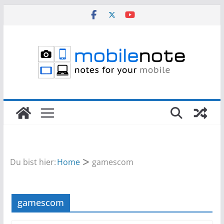
Zum
Inhalt
springen
Du bist hier:
Home
gamescom
gamescom