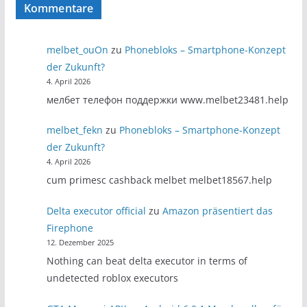
Kommentare
melbet_ouOn
zu
Phonebloks – Smartphone-Konzept
der Zukunft?
4. April 2026
мелбет телефон поддержки www.melbet23481.help
melbet_fekn
zu
Phonebloks – Smartphone-Konzept
der Zukunft?
4. April 2026
cum primesc cashback melbet melbet18567.help
Delta executor official
zu
Amazon präsentiert das
Firephone
12. Dezember 2025
Nothing can beat delta executor in terms of
undetected roblox executors