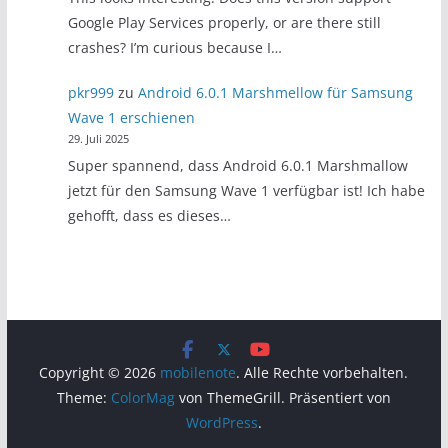
Google Play Services properly, or are there still
crashes? I’m curious because I…
pkr999
zu
Android 6.0.1 Marshmellow für Samsung
Wave 1 erschienen
29. Juli 2025
Super spannend, dass Android 6.0.1 Marshmallow
jetzt für den Samsung Wave 1 verfügbar ist! Ich habe
gehofft, dass es dieses…
Copyright © 2026
mobilenote
. Alle Rechte vorbehalten.
Theme:
ColorMag
von ThemeGrill. Präsentiert von
WordPress
.