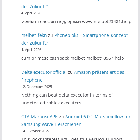
der Zukunft?
4. April 2026
мелбет телефон поддержки www.melbet23481.help
melbet_fekn
zu
Phonebloks – Smartphone-Konzept
der Zukunft?
4. April 2026
cum primesc cashback melbet melbet18567.help
Delta executor official
zu
Amazon präsentiert das
Firephone
12. Dezember 2025
Nothing can beat delta executor in terms of
undetected roblox executors
GTA Mazansi APK
zu
Android 6.0.1 Marshmellow für
Samsung Wave 1 erschienen
14. Oktober 2025
This looks interesting! Does this version support