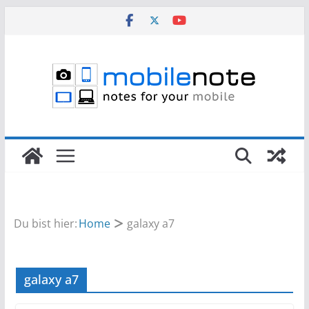
Zum
Inhalt
springen
Du bist hier:
Home
galaxy a7
galaxy a7