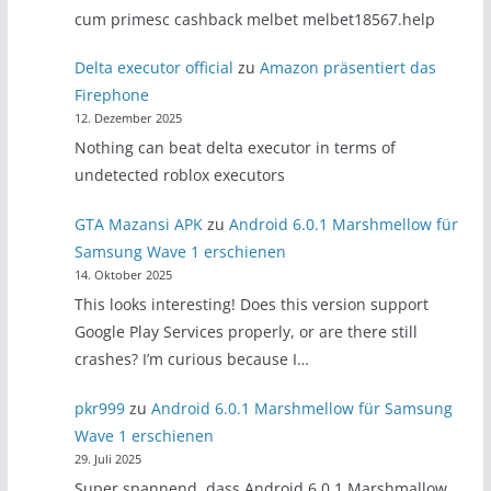
cum primesc cashback melbet melbet18567.help
Delta executor official
zu
Amazon präsentiert das
Firephone
12. Dezember 2025
Nothing can beat delta executor in terms of
undetected roblox executors
GTA Mazansi APK
zu
Android 6.0.1 Marshmellow für
Samsung Wave 1 erschienen
14. Oktober 2025
This looks interesting! Does this version support
Google Play Services properly, or are there still
crashes? I’m curious because I…
pkr999
zu
Android 6.0.1 Marshmellow für Samsung
Wave 1 erschienen
29. Juli 2025
Super spannend, dass Android 6.0.1 Marshmallow