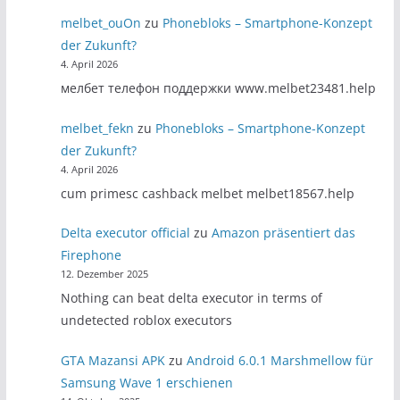
melbet_ouOn
zu
Phonebloks – Smartphone-Konzept
der Zukunft?
4. April 2026
мелбет телефон поддержки www.melbet23481.help
melbet_fekn
zu
Phonebloks – Smartphone-Konzept
der Zukunft?
4. April 2026
cum primesc cashback melbet melbet18567.help
Delta executor official
zu
Amazon präsentiert das
Firephone
12. Dezember 2025
Nothing can beat delta executor in terms of
undetected roblox executors
GTA Mazansi APK
zu
Android 6.0.1 Marshmellow für
Samsung Wave 1 erschienen