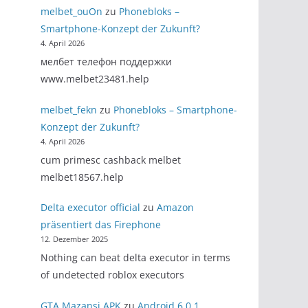
melbet_ouOn
zu
Phonebloks –
Smartphone-Konzept der Zukunft?
4. April 2026
мелбет телефон поддержки
www.melbet23481.help
melbet_fekn
zu
Phonebloks – Smartphone-
Konzept der Zukunft?
4. April 2026
cum primesc cashback melbet
melbet18567.help
Delta executor official
zu
Amazon
präsentiert das Firephone
12. Dezember 2025
Nothing can beat delta executor in terms
of undetected roblox executors
GTA Mazansi APK
zu
Android 6.0.1