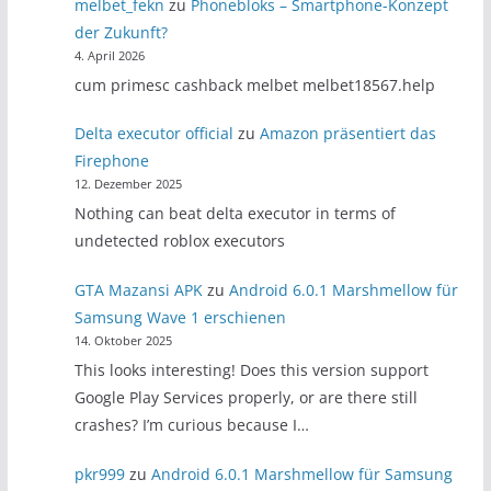
melbet_fekn
zu
Phonebloks – Smartphone-Konzept
der Zukunft?
4. April 2026
cum primesc cashback melbet melbet18567.help
Delta executor official
zu
Amazon präsentiert das
Firephone
12. Dezember 2025
Nothing can beat delta executor in terms of
undetected roblox executors
GTA Mazansi APK
zu
Android 6.0.1 Marshmellow für
Samsung Wave 1 erschienen
14. Oktober 2025
This looks interesting! Does this version support
Google Play Services properly, or are there still
crashes? I’m curious because I…
pkr999
zu
Android 6.0.1 Marshmellow für Samsung