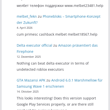
мелбет телефон поддержки www.melbet23481.help
melbet_fekn
zu
Phonebloks – Smartphone-Konzept
der Zukunft?
4. April 2026
cum primesc cashback melbet melbet18567.help
Delta executor official
zu
Amazon präsentiert das
Firephone
12. Dezember 2025
Nothing can beat delta executor in terms of
undetected roblox executors
GTA Mazansi APK
zu
Android 6.0.1 Marshmellow für
Samsung Wave 1 erschienen
14. Oktober 2025
This looks interesting! Does this version support
Google Play Services properly, or are there still