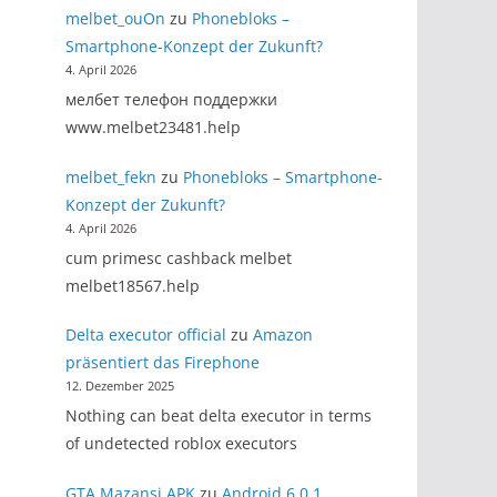
melbet_ouOn
zu
Phonebloks –
Smartphone-Konzept der Zukunft?
4. April 2026
мелбет телефон поддержки
www.melbet23481.help
melbet_fekn
zu
Phonebloks – Smartphone-
Konzept der Zukunft?
4. April 2026
cum primesc cashback melbet
melbet18567.help
Delta executor official
zu
Amazon
präsentiert das Firephone
12. Dezember 2025
Nothing can beat delta executor in terms
of undetected roblox executors
GTA Mazansi APK
zu
Android 6.0.1