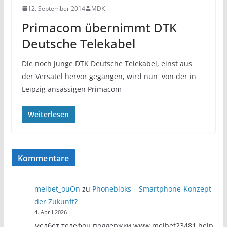
12. September 2014
MDK
Primacom übernimmt DTK
Deutsche Telekabel
Die noch junge DTK Deutsche Telekabel, einst aus
der Versatel hervor gegangen, wird nun von der in
Leipzig ansässigen Primacom
Weiterlesen
Kommentare
melbet_ouOn
zu
Phonebloks – Smartphone-Konzept
der Zukunft?
4. April 2026
мелбет телефон поддержки www.melbet23481.help