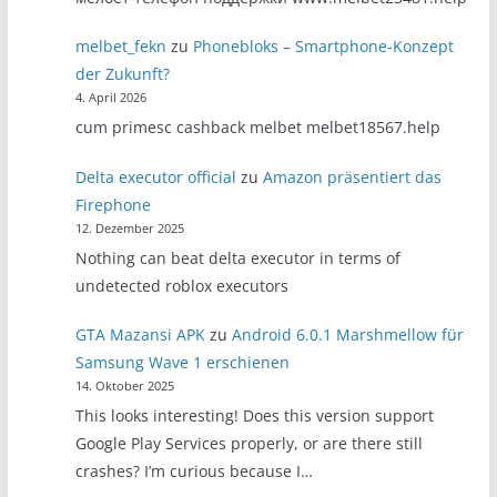
melbet_fekn
zu
Phonebloks – Smartphone-Konzept
der Zukunft?
4. April 2026
cum primesc cashback melbet melbet18567.help
Delta executor official
zu
Amazon präsentiert das
Firephone
12. Dezember 2025
Nothing can beat delta executor in terms of
undetected roblox executors
GTA Mazansi APK
zu
Android 6.0.1 Marshmellow für
Samsung Wave 1 erschienen
14. Oktober 2025
This looks interesting! Does this version support
Google Play Services properly, or are there still
crashes? I’m curious because I…