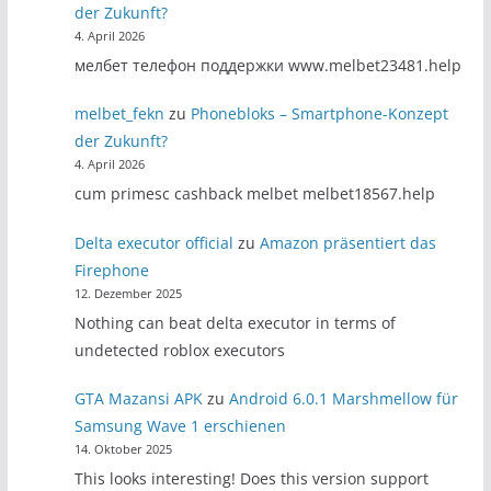
der Zukunft?
4. April 2026
мелбет телефон поддержки www.melbet23481.help
melbet_fekn
zu
Phonebloks – Smartphone-Konzept
der Zukunft?
4. April 2026
cum primesc cashback melbet melbet18567.help
Delta executor official
zu
Amazon präsentiert das
Firephone
12. Dezember 2025
Nothing can beat delta executor in terms of
undetected roblox executors
GTA Mazansi APK
zu
Android 6.0.1 Marshmellow für
Samsung Wave 1 erschienen
14. Oktober 2025
This looks interesting! Does this version support