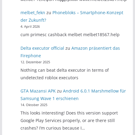
melbet_fekn
zu
Phonebloks – Smartphone-Konzept
der Zukunft?
4. April 2026
cum primesc cashback melbet melbet18567.help
Delta executor official
zu
Amazon präsentiert das
Firephone
12. Dezember 2025
Nothing can beat delta executor in terms of
undetected roblox executors
GTA Mazansi APK
zu
Android 6.0.1 Marshmellow für
Samsung Wave 1 erschienen
14. Oktober 2025
This looks interesting! Does this version support
Google Play Services properly, or are there still
crashes? I’m curious because I…