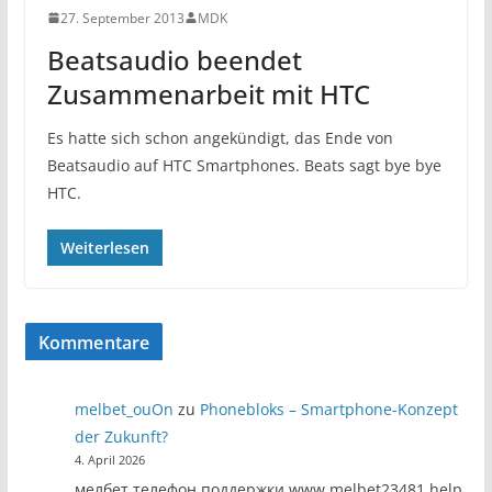
27. September 2013
MDK
Beatsaudio beendet
Zusammenarbeit mit HTC
Es hatte sich schon angekündigt, das Ende von
Beatsaudio auf HTC Smartphones. Beats sagt bye bye
HTC.
Weiterlesen
Kommentare
melbet_ouOn
zu
Phonebloks – Smartphone-Konzept
der Zukunft?
4. April 2026
мелбет телефон поддержки www.melbet23481.help