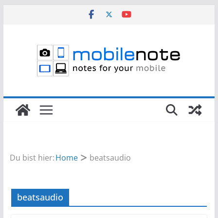
Zum
Inhalt
springen
Du bist hier:
Home
beatsaudio
beatsaudio