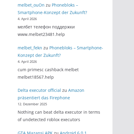
melbet_ouOn
zu
Phonebloks –
Smartphone-Konzept der Zukunft?
4. April 2026
мелбет телефон поддержки
www.melbet23481.help
melbet_fekn
zu
Phonebloks – Smartphone-
Konzept der Zukunft?
4. April 2026
cum primesc cashback melbet
melbet18567.help
Delta executor official
zu
Amazon
präsentiert das Firephone
12. Dezember 2025
Nothing can beat delta executor in terms
of undetected roblox executors
GTA Mazansi APK
zu
Android 6.0.1