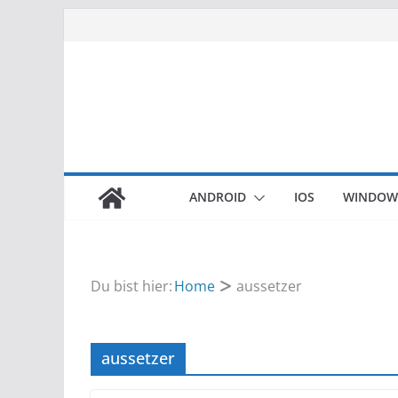
Zum
Inhalt
springen
ANDROID
IOS
WINDOW
Du bist hier:
Home
aussetzer
aussetzer