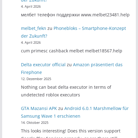
4. April 2026
мелбет телефон поддержки www.melbet23481.help
melbet_fekn
zu
Phonebloks – Smartphone-Konzept
der Zukunft?
4. April 2026
cum primesc cashback melbet melbet18567.help
Delta executor official
zu
Amazon präsentiert das
Firephone
12. Dezember 2025
Nothing can beat delta executor in terms of
undetected roblox executors
GTA Mazansi APK
zu
Android 6.0.1 Marshmellow für
Samsung Wave 1 erschienen
14. Oktober 2025
This looks interesting! Does this version support