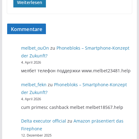
Weiterlesen
Kommentare
melbet_ouOn
zu
Phonebloks – Smartphone-Konzept
der Zukunft?
4. April 2026
мелбет телефон поддержки www.melbet23481.help
melbet_fekn
zu
Phonebloks – Smartphone-Konzept
der Zukunft?
4. April 2026
cum primesc cashback melbet melbet18567.help
Delta executor official
zu
Amazon präsentiert das
Firephone
12. Dezember 2025