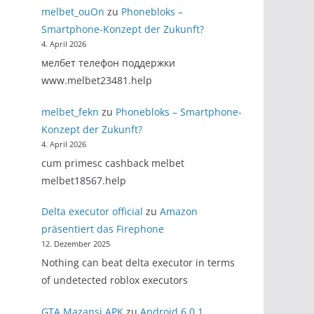
melbet_ouOn
zu
Phonebloks –
Smartphone-Konzept der Zukunft?
4. April 2026
мелбет телефон поддержки
www.melbet23481.help
melbet_fekn
zu
Phonebloks – Smartphone-
Konzept der Zukunft?
4. April 2026
cum primesc cashback melbet
melbet18567.help
Delta executor official
zu
Amazon
präsentiert das Firephone
12. Dezember 2025
Nothing can beat delta executor in terms
of undetected roblox executors
GTA Mazansi APK
zu
Android 6.0.1