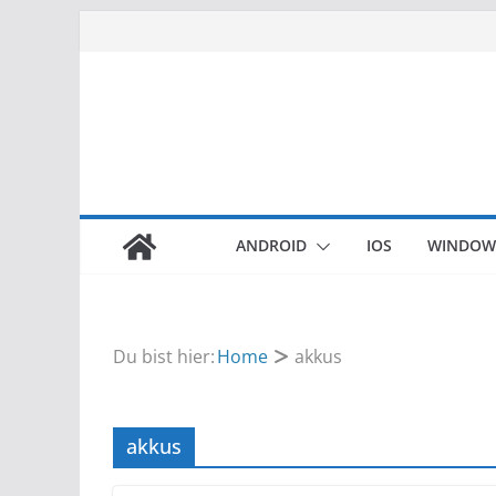
Zum
Inhalt
springen
ANDROID
IOS
WINDOW
Du bist hier:
Home
akkus
akkus