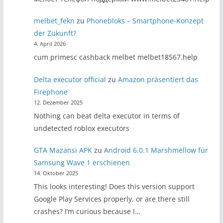
melbet_fekn
zu
Phonebloks – Smartphone-Konzept
der Zukunft?
4. April 2026
cum primesc cashback melbet melbet18567.help
Delta executor official
zu
Amazon präsentiert das
Firephone
12. Dezember 2025
Nothing can beat delta executor in terms of
undetected roblox executors
GTA Mazansi APK
zu
Android 6.0.1 Marshmellow für
Samsung Wave 1 erschienen
14. Oktober 2025
This looks interesting! Does this version support
Google Play Services properly, or are there still
crashes? I’m curious because I…