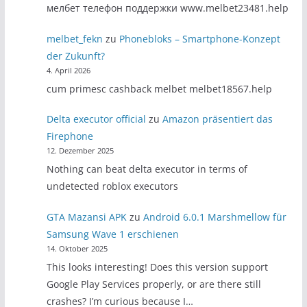
мелбет телефон поддержки www.melbet23481.help
melbet_fekn
zu
Phonebloks – Smartphone-Konzept
der Zukunft?
4. April 2026
cum primesc cashback melbet melbet18567.help
Delta executor official
zu
Amazon präsentiert das
Firephone
12. Dezember 2025
Nothing can beat delta executor in terms of
undetected roblox executors
GTA Mazansi APK
zu
Android 6.0.1 Marshmellow für
Samsung Wave 1 erschienen
14. Oktober 2025
This looks interesting! Does this version support
Google Play Services properly, or are there still
crashes? I’m curious because I…