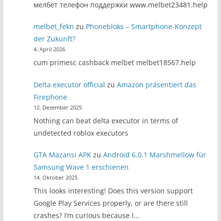
мелбет телефон поддержки www.melbet23481.help
melbet_fekn
zu
Phonebloks – Smartphone-Konzept
der Zukunft?
4. April 2026
cum primesc cashback melbet melbet18567.help
Delta executor official
zu
Amazon präsentiert das
Firephone
12. Dezember 2025
Nothing can beat delta executor in terms of
undetected roblox executors
GTA Mazansi APK
zu
Android 6.0.1 Marshmellow für
Samsung Wave 1 erschienen
14. Oktober 2025
This looks interesting! Does this version support
Google Play Services properly, or are there still
crashes? I’m curious because I…