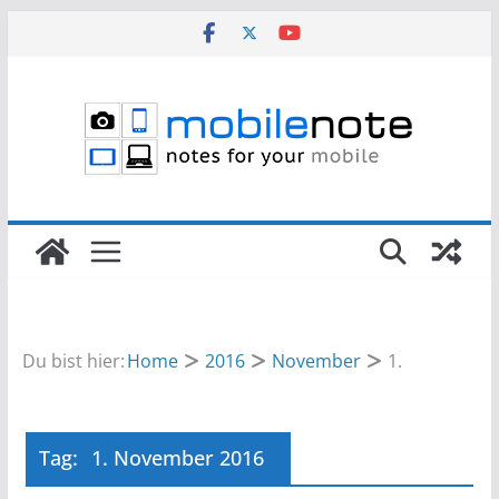
Zum
Inhalt
springen
Du bist hier:
Home
2016
November
1.
Tag:
1. November 2016