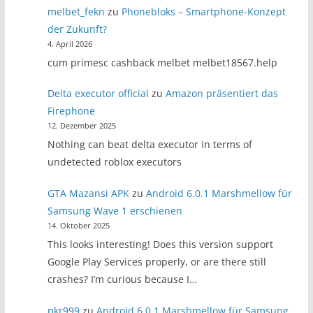
melbet_fekn
zu
Phonebloks – Smartphone-Konzept
der Zukunft?
4. April 2026
cum primesc cashback melbet melbet18567.help
Delta executor official
zu
Amazon präsentiert das
Firephone
12. Dezember 2025
Nothing can beat delta executor in terms of
undetected roblox executors
GTA Mazansi APK
zu
Android 6.0.1 Marshmellow für
Samsung Wave 1 erschienen
14. Oktober 2025
This looks interesting! Does this version support
Google Play Services properly, or are there still
crashes? I’m curious because I…
pkr999
zu
Android 6.0.1 Marshmellow für Samsung