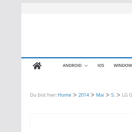
Zum
Inhalt
springen
ANDROID
IOS
WINDOW
Du bist hier:
Home
2014
Mai
5.
LG G