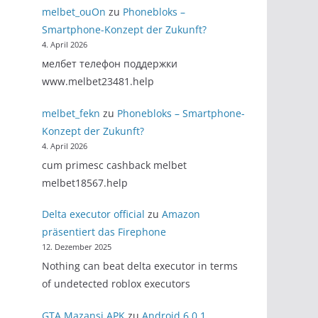
melbet_ouOn
zu
Phonebloks –
Smartphone-Konzept der Zukunft?
4. April 2026
мелбет телефон поддержки
www.melbet23481.help
melbet_fekn
zu
Phonebloks – Smartphone-
Konzept der Zukunft?
4. April 2026
cum primesc cashback melbet
melbet18567.help
Delta executor official
zu
Amazon
präsentiert das Firephone
12. Dezember 2025
Nothing can beat delta executor in terms
of undetected roblox executors
GTA Mazansi APK
zu
Android 6.0.1