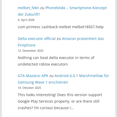
melbet_fekn
zu
Phonebloks – Smartphone-Konzept
der Zukunft?
4. April 2026
cum primesc cashback melbet melbet18567.help
Delta executor official
zu
Amazon präsentiert das
Firephone
12. Dezember 2025
Nothing can beat delta executor in terms of
undetected roblox executors
GTA Mazansi APK
zu
Android 6.0.1 Marshmellow für
Samsung Wave 1 erschienen
14. Oktober 2025
This looks interesting! Does this version support
Google Play Services properly, or are there still
crashes? I’m curious because I…