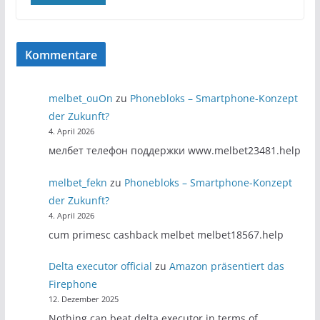
Kommentare
melbet_ouOn
zu
Phonebloks – Smartphone-Konzept
der Zukunft?
4. April 2026
мелбет телефон поддержки www.melbet23481.help
melbet_fekn
zu
Phonebloks – Smartphone-Konzept
der Zukunft?
4. April 2026
cum primesc cashback melbet melbet18567.help
Delta executor official
zu
Amazon präsentiert das
Firephone
12. Dezember 2025
Nothing can beat delta executor in terms of