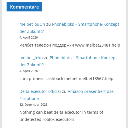
Kommentare
melbet_ouOn
zu
Phonebloks – Smartphone-Konzept
der Zukunft?
4. April 2026
мелбет телефон поддержки www.melbet23481.help
melbet_fekn
zu
Phonebloks – Smartphone-Konzept
der Zukunft?
4. April 2026
cum primesc cashback melbet melbet18567.help
Delta executor official
zu
Amazon präsentiert das
Firephone
12. Dezember 2025
Nothing can beat delta executor in terms of
undetected roblox executors