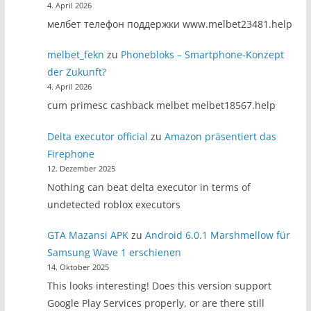
4. April 2026
мелбет телефон поддержки www.melbet23481.help
melbet_fekn
zu
Phonebloks – Smartphone-Konzept
der Zukunft?
4. April 2026
cum primesc cashback melbet melbet18567.help
Delta executor official
zu
Amazon präsentiert das
Firephone
12. Dezember 2025
Nothing can beat delta executor in terms of
undetected roblox executors
GTA Mazansi APK
zu
Android 6.0.1 Marshmellow für
Samsung Wave 1 erschienen
14. Oktober 2025
This looks interesting! Does this version support
Google Play Services properly, or are there still