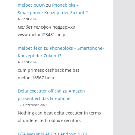
melbet_ouOn
zu
Phonebloks –
Smartphone-Konzept der Zukunft?
4. April 2026
мелбет телефон поддержки
www.melbet23481.help
melbet_fekn
zu
Phonebloks – Smartphone-
Konzept der Zukunft?
4. April 2026
cum primesc cashback melbet
melbet18567.help
Delta executor official
zu
Amazon
präsentiert das Firephone
12. Dezember 2025
Nothing can beat delta executor in terms
of undetected roblox executors
GTA Mazansi APK
zu
Android 6.0.1