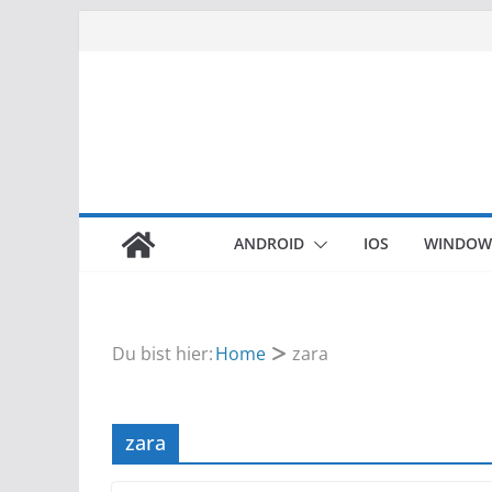
Zum
Inhalt
springen
ANDROID
IOS
WINDOW
Du bist hier:
Home
zara
zara