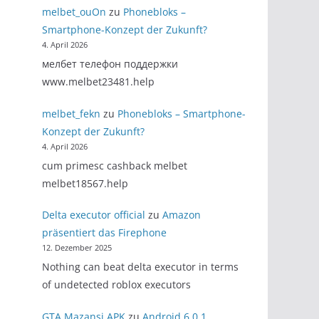
melbet_ouOn
zu
Phonebloks –
Smartphone-Konzept der Zukunft?
4. April 2026
мелбет телефон поддержки
www.melbet23481.help
melbet_fekn
zu
Phonebloks – Smartphone-
Konzept der Zukunft?
4. April 2026
cum primesc cashback melbet
melbet18567.help
Delta executor official
zu
Amazon
präsentiert das Firephone
12. Dezember 2025
Nothing can beat delta executor in terms
of undetected roblox executors
GTA Mazansi APK
zu
Android 6.0.1