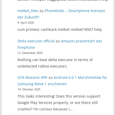
melbet_fekn
zu
Phonebloks – Smartphone-Konzept
der Zukunft?
4. April 2026
cum primesc cashback melbet melbet18567.help
Delta executor official
zu
Amazon präsentiert das
Firephone
12. Dezember 2025
Nothing can beat delta executor in terms of
undetected roblox executors
GTA Mazansi APK
zu
Android 6.0.1 Marshmellow für
Samsung Wave 1 erschienen
14. Oktober 2025
This looks interesting! Does this version support
Google Play Services properly, or are there still
crashes? I’m curious because I…