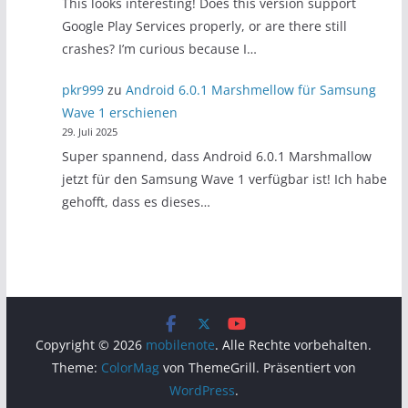
This looks interesting! Does this version support
Google Play Services properly, or are there still
crashes? I’m curious because I…
pkr999
zu
Android 6.0.1 Marshmellow für Samsung
Wave 1 erschienen
29. Juli 2025
Super spannend, dass Android 6.0.1 Marshmallow
jetzt für den Samsung Wave 1 verfügbar ist! Ich habe
gehofft, dass es dieses…
Copyright © 2026
mobilenote
. Alle Rechte vorbehalten.
Theme:
ColorMag
von ThemeGrill. Präsentiert von
WordPress
.