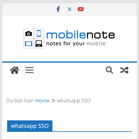
Zum
Inhalt
springen
Du bist hier:
Home
whatsapp SSO
whatsapp SSO