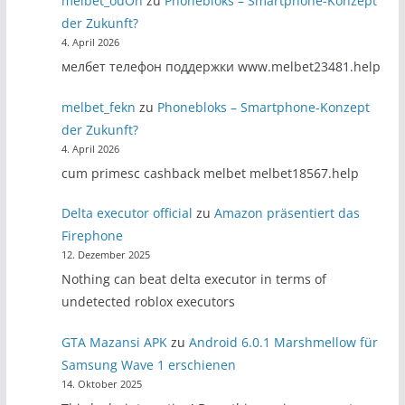
melbet_ouOn
zu
Phonebloks – Smartphone-Konzept
der Zukunft?
4. April 2026
мелбет телефон поддержки www.melbet23481.help
melbet_fekn
zu
Phonebloks – Smartphone-Konzept
der Zukunft?
4. April 2026
cum primesc cashback melbet melbet18567.help
Delta executor official
zu
Amazon präsentiert das
Firephone
12. Dezember 2025
Nothing can beat delta executor in terms of
undetected roblox executors
GTA Mazansi APK
zu
Android 6.0.1 Marshmellow für
Samsung Wave 1 erschienen
14. Oktober 2025