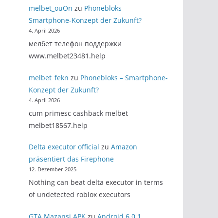
melbet_ouOn
zu
Phonebloks –
Smartphone-Konzept der Zukunft?
4. April 2026
мелбет телефон поддержки
www.melbet23481.help
melbet_fekn
zu
Phonebloks – Smartphone-
Konzept der Zukunft?
4. April 2026
cum primesc cashback melbet
melbet18567.help
Delta executor official
zu
Amazon
präsentiert das Firephone
12. Dezember 2025
Nothing can beat delta executor in terms
of undetected roblox executors
GTA Mazansi APK
zu
Android 6.0.1