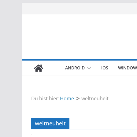
Zum
Inhalt
springen
ANDROID
IOS
WINDOW
Du bist hier:
Home
weltneuheit
weltneuheit