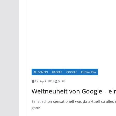
ALLGEMEIN
GADGET
GOOGLE
KNOW-HOW
19. April 2014
MDK
Weltneuheit von Google – ei
Es ist schon sensationell was da aktuell so alle
ganz