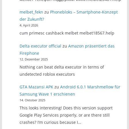
melbet_fekn
zu
Phonebloks – Smartphone-Konzept
der Zukunft?
4. April 2026
cum primesc cashback melbet melbet18567.help
Delta executor official
zu
Amazon präsentiert das
Firephone
12. Dezember 2025
Nothing can beat delta executor in terms of
undetected roblox executors
GTA Mazansi APK
zu
Android 6.0.1 Marshmellow für
Samsung Wave 1 erschienen
14. Oktober 2025
This looks interesting! Does this version support
Google Play Services properly, or are there still
crashes? I’m curious because I…