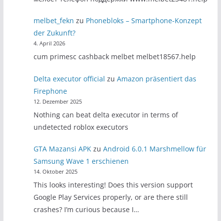
melbet_fekn
zu
Phonebloks – Smartphone-Konzept
der Zukunft?
4. April 2026
cum primesc cashback melbet melbet18567.help
Delta executor official
zu
Amazon präsentiert das
Firephone
12. Dezember 2025
Nothing can beat delta executor in terms of
undetected roblox executors
GTA Mazansi APK
zu
Android 6.0.1 Marshmellow für
Samsung Wave 1 erschienen
14. Oktober 2025
This looks interesting! Does this version support
Google Play Services properly, or are there still
crashes? I’m curious because I…