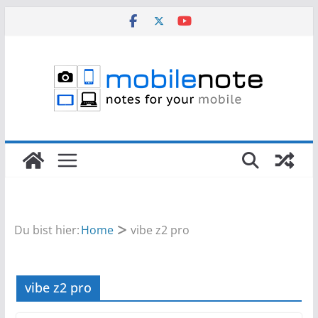
Zum
Inhalt
springen
Du bist hier:
Home
vibe z2 pro
vibe z2 pro